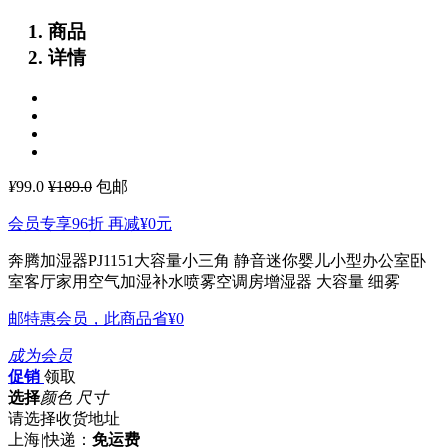
商品
详情
¥
99.0
¥189.0
包邮
会员专享96折 再减
¥0
元
奔腾加湿器PJ1151大容量小三角 静音迷你婴儿小型办公室卧
室客厅家用空气加湿补水喷雾空调房增湿器
大容量 细雾
邮特惠会员，此商品省
¥0
成为会员
促销
领取
选择
颜色 尺寸
请选择收货地址
上海
|
快递：
免运费