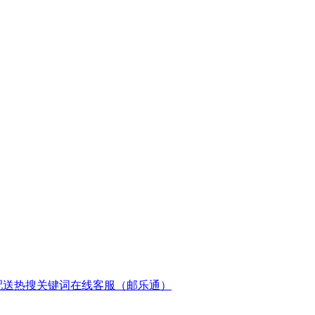
配送
热搜关键词
在线客服（邮乐通）