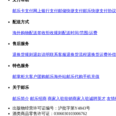
邮乐卡支付
网上银行支付
邮储快捷支付
邮乐快捷支付协议
配送方式
海外购物配送
签收拒收规则
配送时间/范围/运费
售后服务
退换货规则
退款说明
联系客服
退换货流程
退换货运费补偿
特色服务
邮掌柜
大客户团购
邮乐海外站
邮乐代购
手机充值
关于邮乐
邮乐简介
邮乐招商
商家入驻
批销商家入驻
诚聘英才
友情
出版物经营许可证编号：沪批字第Y4843号
酒类商品零售许可证：0306030103006762