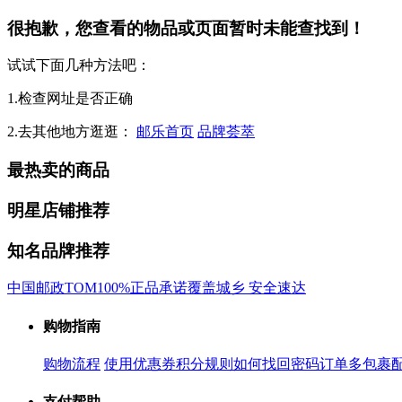
很抱歉，您查看的物品或页面暂时未能查找到！
试试下面几种方法吧：
1.检查网址是否正确
2.去其他地方逛逛：
邮乐首页
品牌荟萃
最热卖的商品
明星店铺推荐
知名品牌推荐
中国邮政
TOM
100%正品承诺
覆盖城乡 安全速达
购物指南
购物流程
使用优惠券
积分规则
如何找回密码
订单多包裹
支付帮助