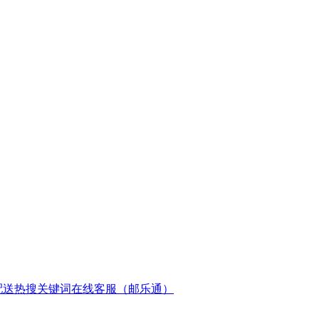
配送
热搜关键词
在线客服（邮乐通）