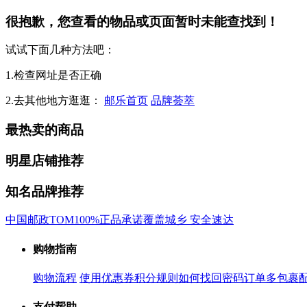
很抱歉，您查看的物品或页面暂时未能查找到！
试试下面几种方法吧：
1.检查网址是否正确
2.去其他地方逛逛：
邮乐首页
品牌荟萃
最热卖的商品
明星店铺推荐
知名品牌推荐
中国邮政
TOM
100%正品承诺
覆盖城乡 安全速达
购物指南
购物流程
使用优惠券
积分规则
如何找回密码
订单多包裹
支付帮助