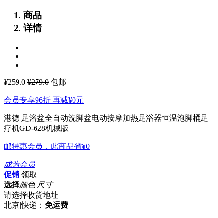
商品
详情
¥
259.0
¥279.0
包邮
会员专享96折 再减
¥0
元
港德 足浴盆全自动洗脚盆电动按摩加热足浴器恒温泡脚桶足
疗机GD-628机械版
邮特惠会员，此商品省
¥0
成为会员
促销
领取
选择
颜色 尺寸
请选择收货地址
北京
|
快递：
免运费