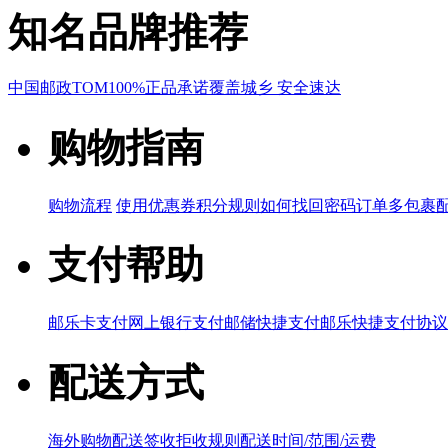
知名品牌推荐
中国邮政
TOM
100%正品承诺
覆盖城乡 安全速达
购物指南
购物流程
使用优惠券
积分规则
如何找回密码
订单多包裹
支付帮助
邮乐卡支付
网上银行支付
邮储快捷支付
邮乐快捷支付协议
配送方式
海外购物配送
签收拒收规则
配送时间/范围/运费