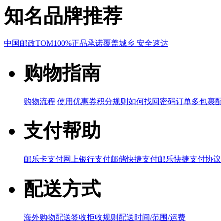
知名品牌推荐
中国邮政
TOM
100%正品承诺
覆盖城乡 安全速达
购物指南
购物流程
使用优惠券
积分规则
如何找回密码
订单多包裹
支付帮助
邮乐卡支付
网上银行支付
邮储快捷支付
邮乐快捷支付协议
配送方式
海外购物配送
签收拒收规则
配送时间/范围/运费