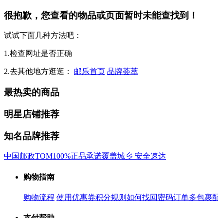
很抱歉，您查看的物品或页面暂时未能查找到！
试试下面几种方法吧：
1.检查网址是否正确
2.去其他地方逛逛：
邮乐首页
品牌荟萃
最热卖的商品
明星店铺推荐
知名品牌推荐
中国邮政
TOM
100%正品承诺
覆盖城乡 安全速达
购物指南
购物流程
使用优惠券
积分规则
如何找回密码
订单多包裹
支付帮助