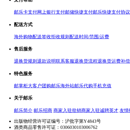
邮乐卡支付
网上银行支付
邮储快捷支付
邮乐快捷支付协议
配送方式
海外购物配送
签收拒收规则
配送时间/范围/运费
售后服务
退换货规则
退款说明
联系客服
退换货流程
退换货运费补偿
特色服务
邮掌柜
大客户团购
邮乐海外站
邮乐代购
手机充值
关于邮乐
邮乐简介
邮乐招商
商家入驻
批销商家入驻
诚聘英才
友情
出版物经营许可证编号：沪批字第Y4843号
酒类商品零售许可证：0306030103006762