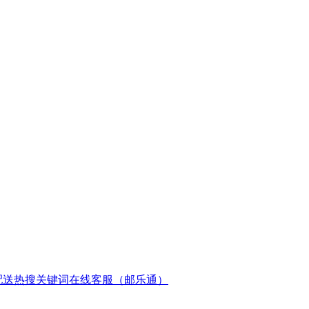
配送
热搜关键词
在线客服（邮乐通）