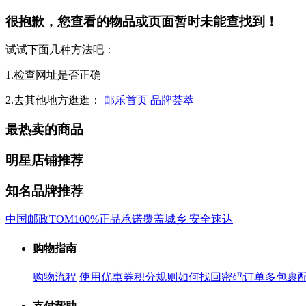
很抱歉，您查看的物品或页面暂时未能查找到！
试试下面几种方法吧：
1.检查网址是否正确
2.去其他地方逛逛：
邮乐首页
品牌荟萃
最热卖的商品
明星店铺推荐
知名品牌推荐
中国邮政
TOM
100%正品承诺
覆盖城乡 安全速达
购物指南
购物流程
使用优惠券
积分规则
如何找回密码
订单多包裹
支付帮助