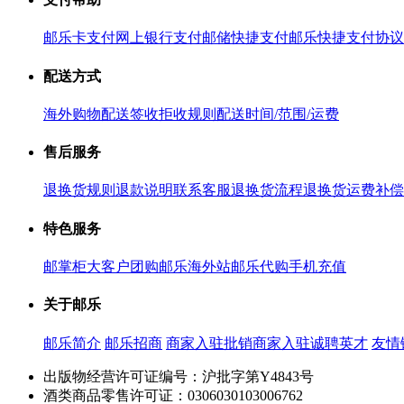
邮乐卡支付
网上银行支付
邮储快捷支付
邮乐快捷支付协议
配送方式
海外购物配送
签收拒收规则
配送时间/范围/运费
售后服务
退换货规则
退款说明
联系客服
退换货流程
退换货运费补偿
特色服务
邮掌柜
大客户团购
邮乐海外站
邮乐代购
手机充值
关于邮乐
邮乐简介
邮乐招商
商家入驻
批销商家入驻
诚聘英才
友情
出版物经营许可证编号：沪批字第Y4843号
酒类商品零售许可证：0306030103006762