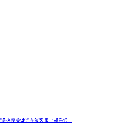
配送
热搜关键词
在线客服（邮乐通）