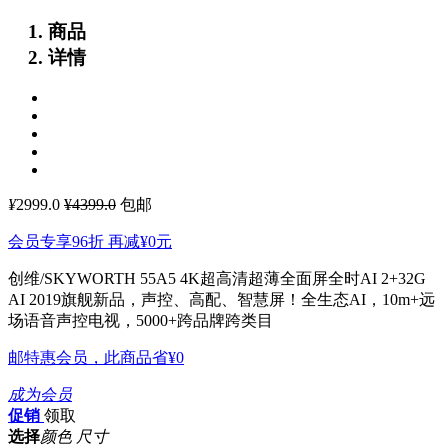
商品
详情
¥
2999.0
¥4399.0
包邮
会员专享96折 再减
¥0
元
创维/SKYWORTH 55A5 4K超高清超薄全面屏全时AI 2+32G
AI
2019旗舰新品，声控、高配、智慧屏！全生态AI，10m+远
场语音声控电视，5000+跨品牌跨类目
邮特惠会员，此商品省
¥0
成为会员
促销
领取
选择
颜色 尺寸