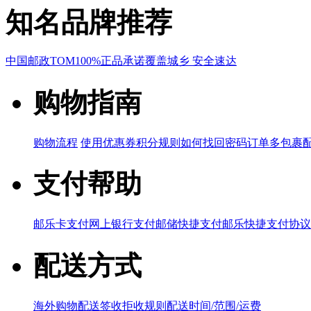
知名品牌推荐
中国邮政
TOM
100%正品承诺
覆盖城乡 安全速达
购物指南
购物流程
使用优惠券
积分规则
如何找回密码
订单多包裹
支付帮助
邮乐卡支付
网上银行支付
邮储快捷支付
邮乐快捷支付协议
配送方式
海外购物配送
签收拒收规则
配送时间/范围/运费