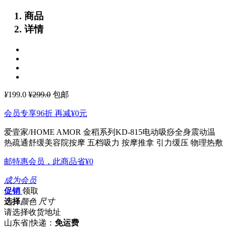
商品
详情
¥
199.0
¥299.0
包邮
会员专享96折 再减
¥0
元
爱壹家/HOME AMOR 金稻系列KD-815电动吸痧全身震动温
热疏通舒缓美容院按摩
五档吸力 按摩推拿 引力缓压 物理热敷
邮特惠会员，此商品省
¥0
成为会员
促销
领取
选择
颜色 尺寸
请选择收货地址
山东省
|
快递：
免运费