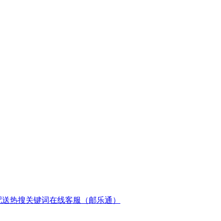
配送
热搜关键词
在线客服（邮乐通）