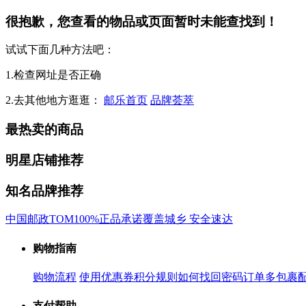
很抱歉，您查看的物品或页面暂时未能查找到！
试试下面几种方法吧：
1.检查网址是否正确
2.去其他地方逛逛：
邮乐首页
品牌荟萃
最热卖的商品
明星店铺推荐
知名品牌推荐
中国邮政
TOM
100%正品承诺
覆盖城乡 安全速达
购物指南
购物流程
使用优惠券
积分规则
如何找回密码
订单多包裹
支付帮助