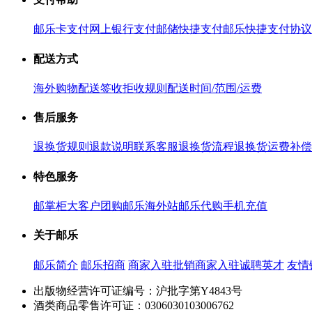
邮乐卡支付
网上银行支付
邮储快捷支付
邮乐快捷支付协议
配送方式
海外购物配送
签收拒收规则
配送时间/范围/运费
售后服务
退换货规则
退款说明
联系客服
退换货流程
退换货运费补偿
特色服务
邮掌柜
大客户团购
邮乐海外站
邮乐代购
手机充值
关于邮乐
邮乐简介
邮乐招商
商家入驻
批销商家入驻
诚聘英才
友情
出版物经营许可证编号：沪批字第Y4843号
酒类商品零售许可证：0306030103006762