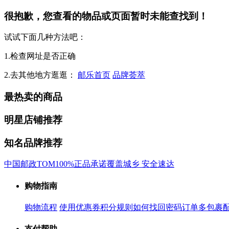
很抱歉，您查看的物品或页面暂时未能查找到！
试试下面几种方法吧：
1.检查网址是否正确
2.去其他地方逛逛：
邮乐首页
品牌荟萃
最热卖的商品
明星店铺推荐
知名品牌推荐
中国邮政
TOM
100%正品承诺
覆盖城乡 安全速达
购物指南
购物流程
使用优惠券
积分规则
如何找回密码
订单多包裹
支付帮助