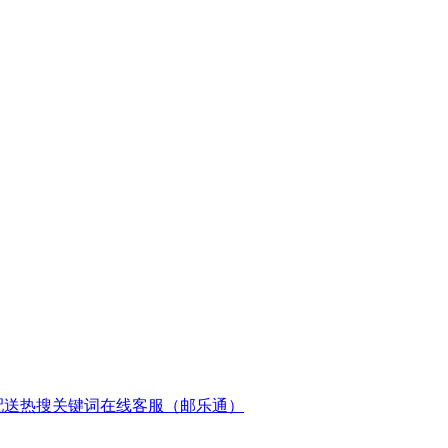
配送
热搜关键词
在线客服（邮乐通）