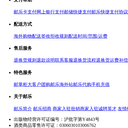
邮乐卡支付
网上银行支付
邮储快捷支付
邮乐快捷支付协议
配送方式
海外购物配送
签收拒收规则
配送时间/范围/运费
售后服务
退换货规则
退款说明
联系客服
退换货流程
退换货运费补偿
特色服务
邮掌柜
大客户团购
邮乐海外站
邮乐代购
手机充值
关于邮乐
邮乐简介
邮乐招商
商家入驻
批销商家入驻
诚聘英才
友情
出版物经营许可证编号：沪批字第Y4843号
酒类商品零售许可证：0306030103006762