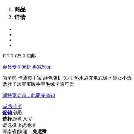
商品
详情
¥
17.9
¥25.0
包邮
会员专享96折 再减
¥0
元
简单熊 卡通暖手宝 颜色随机 9141 热水袋充电式暖水袋女小热
敷肚子煖宝宝暖手宝毛绒卡通可爱
邮特惠会员，此商品省
¥0
成为会员
促销
领取
选择
颜色 尺寸
请选择收货地址
河南省
|
快递：
免运费