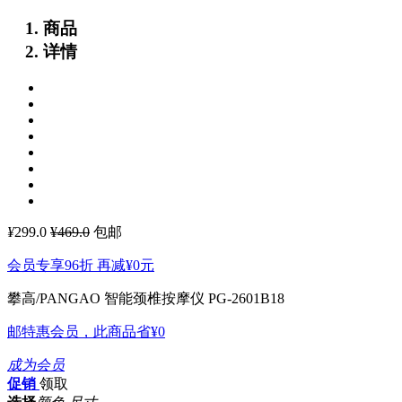
商品
详情
¥
299.0
¥469.0
包邮
会员专享96折 再减
¥0
元
攀高/PANGAO 智能颈椎按摩仪 PG-2601B18
邮特惠会员，此商品省
¥0
成为会员
促销
领取