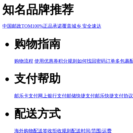
知名品牌推荐
中国邮政
TOM
100%正品承诺
覆盖城乡 安全速达
购物指南
购物流程
使用优惠券
积分规则
如何找回密码
订单多包裹
支付帮助
邮乐卡支付
网上银行支付
邮储快捷支付
邮乐快捷支付协议
配送方式
海外购物配送
签收拒收规则
配送时间/范围/运费