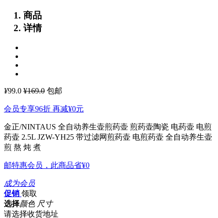
商品
详情
¥
99.0
¥169.0
包邮
会员专享96折 再减
¥0
元
金正/NINTAUS 全自动养生壶煎药壶 煎药壶陶瓷 电药壶 电煎
药壶 2.5L JZW-YH25
带过滤网煎药壶 电煎药壶 全自动养生壶
煎 熬 炖 煮
邮特惠会员，此商品省
¥0
成为会员
促销
领取
选择
颜色 尺寸
请选择收货地址