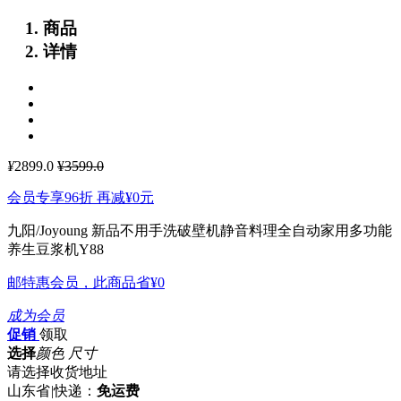
商品
详情
¥
2899.0
¥3599.0
会员专享96折 再减
¥0
元
九阳/Joyoung 新品不用手洗破壁机静音料理全自动家用多功能
养生豆浆机Y88
邮特惠会员，此商品省
¥0
成为会员
促销
领取
选择
颜色 尺寸
请选择收货地址
山东省
|
快递：
免运费