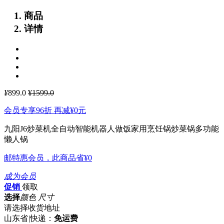
商品
详情
¥
899.0
¥1599.0
会员专享96折 再减
¥0
元
九阳J6炒菜机全自动智能机器人做饭家用烹饪锅炒菜锅多功能
懒人锅
邮特惠会员，此商品省
¥0
成为会员
促销
领取
选择
颜色 尺寸
请选择收货地址
山东省
|
快递：
免运费