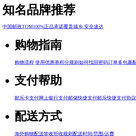
知名品牌推荐
中国邮政
TOM
100%正品承诺
覆盖城乡 安全速达
购物指南
购物流程
使用优惠券
积分规则
如何找回密码
订单多包裹
支付帮助
邮乐卡支付
网上银行支付
邮储快捷支付
邮乐快捷支付协议
配送方式
海外购物配送
签收拒收规则
配送时间/范围/运费