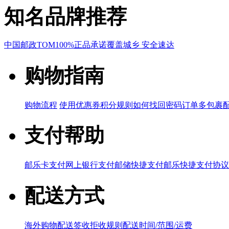
知名品牌推荐
中国邮政
TOM
100%正品承诺
覆盖城乡 安全速达
购物指南
购物流程
使用优惠券
积分规则
如何找回密码
订单多包裹
支付帮助
邮乐卡支付
网上银行支付
邮储快捷支付
邮乐快捷支付协议
配送方式
海外购物配送
签收拒收规则
配送时间/范围/运费