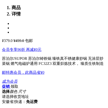
商品
详情
¥
379.0
¥459.0
包邮
会员专享96折 再减
¥0
元
苏泊尔/SUPOR 苏泊尔铸铁锅 臻铁真不锈健康炒锅 无涂层炒
菜锅 燃气电磁炉通用 FC32Z3
双重炽炼技术， 臻质生铁制造
邮特惠会员，此商品省
¥0
成为会员
促销
领取
选择
颜色 尺寸
请选择收货地址
安徽省
|
快递：
免运费