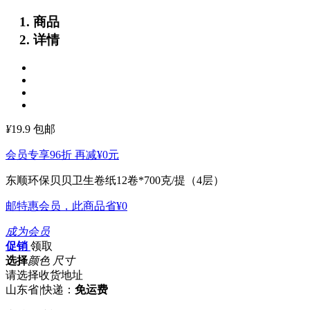
商品
详情
¥
19.9
包邮
会员专享96折 再减
¥0
元
东顺环保贝贝卫生卷纸12卷*700克/提（4层）
邮特惠会员，此商品省
¥0
成为会员
促销
领取
选择
颜色 尺寸
请选择收货地址
山东省
|
快递：
免运费