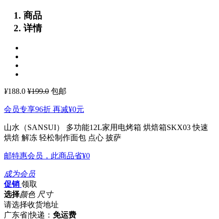
商品
详情
¥
188.0
¥199.0
包邮
会员专享96折 再减
¥0
元
山水（SANSUI） 多功能12L家用电烤箱 烘焙箱SKX03
快速
烘焙 解冻 轻松制作面包 点心 披萨
邮特惠会员，此商品省
¥0
成为会员
促销
领取
选择
颜色 尺寸
请选择收货地址
广东省
|
快递：
免运费