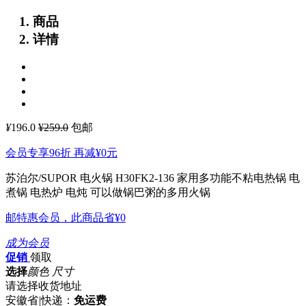
商品
详情
¥
196.0
¥259.0
包邮
会员专享96折 再减
¥0
元
苏泊尔/SUPOR 电火锅 H30FK2-136 家用多功能不粘电热锅 电
煮锅 电热炉 电炖
可以做锅巴粥的多用火锅
邮特惠会员，此商品省
¥0
成为会员
促销
领取
选择
颜色 尺寸
请选择收货地址
安徽省
|
快递：
免运费