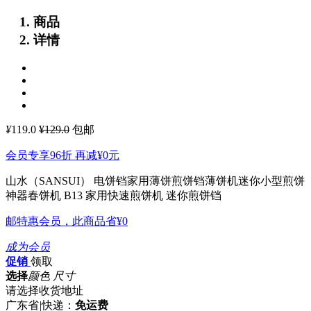
商品
详情
¥
119.0
¥129.0
包邮
会员专享96折 再减
¥0
元
山水（SANSUI） 电饼铛家用薄饼煎饼铛薄饼机迷你小型煎饼
神器春饼机 B13
家用快速煎饼机 迷你煎饼铛
邮特惠会员，此商品省
¥0
成为会员
促销
领取
选择
颜色 尺寸
请选择收货地址
广东省
|
快递：
免运费