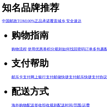
知名品牌推荐
中国邮政
TOM
100%正品承诺
覆盖城乡 安全速达
购物指南
购物流程
使用优惠券
积分规则
如何找回密码
订单多包裹
支付帮助
邮乐卡支付
网上银行支付
邮储快捷支付
邮乐快捷支付协议
配送方式
海外购物配送
签收拒收规则
配送时间/范围/运费