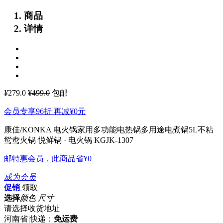
商品
详情
¥
279.0
¥499.0
包邮
会员专享96折 再减
¥0
元
康佳/KONKA 电火锅家用多功能电热锅多用途电煮锅5L不粘
鸳鸯火锅
悦鲜锅 · 电火锅 KGJK-1307
邮特惠会员，此商品省
¥0
成为会员
促销
领取
选择
颜色 尺寸
请选择收货地址
河南省
|
快递：
免运费