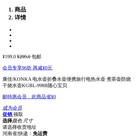
商品
详情
¥
199.0
¥299.0
包邮
会员专享96折 再减
¥0
元
康佳/KONKA 电水壶折叠水壶便携旅行电热水壶 煮茶壶防烧
干烧水壶KGBL-998B随心宝贝
邮特惠会员，此商品省
¥0
成为会员
促销
领取
选择
颜色 尺寸
请选择收货地址
河南省
|
快递：
免运费