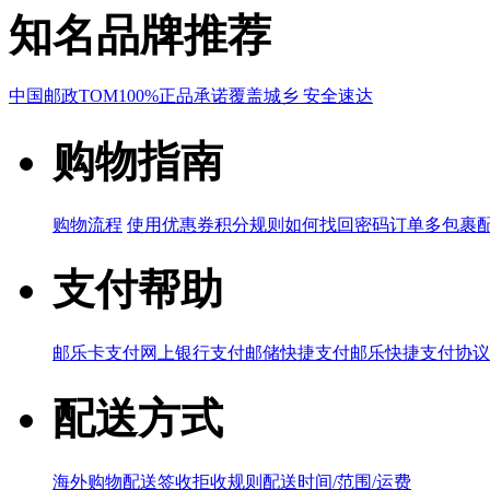
知名品牌推荐
中国邮政
TOM
100%正品承诺
覆盖城乡 安全速达
购物指南
购物流程
使用优惠券
积分规则
如何找回密码
订单多包裹
支付帮助
邮乐卡支付
网上银行支付
邮储快捷支付
邮乐快捷支付协议
配送方式
海外购物配送
签收拒收规则
配送时间/范围/运费