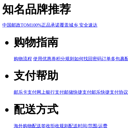
知名品牌推荐
中国邮政
TOM
100%正品承诺
覆盖城乡 安全速达
购物指南
购物流程
使用优惠券
积分规则
如何找回密码
订单多包裹
支付帮助
邮乐卡支付
网上银行支付
邮储快捷支付
邮乐快捷支付协议
配送方式
海外购物配送
签收拒收规则
配送时间/范围/运费