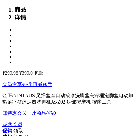
商品
详情
¥
299.98
¥399.0
包邮
会员专享96折 再减
¥0
元
金正/NINTAUS 足浴盆全自动按摩洗脚盆高深桶泡脚盆电动加
热足疗盆沐足器洗脚机JZ-Z02
足部按摩机 按摩工具
邮特惠会员，此商品省
¥0
成为会员
促销
领取