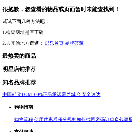
很抱歉，您查看的物品或页面暂时未能查找到！
试试下面几种方法吧：
1.检查网址是否正确
2.去其他地方逛逛：
邮乐首页
品牌荟萃
最热卖的商品
明星店铺推荐
知名品牌推荐
中国邮政
TOM
100%正品承诺
覆盖城乡 安全速达
购物指南
购物流程
使用优惠券
积分规则
如何找回密码
订单多包裹
支付帮助