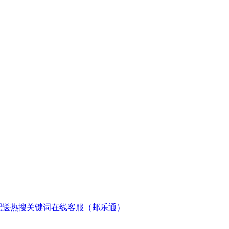
配送
热搜关键词
在线客服（邮乐通）