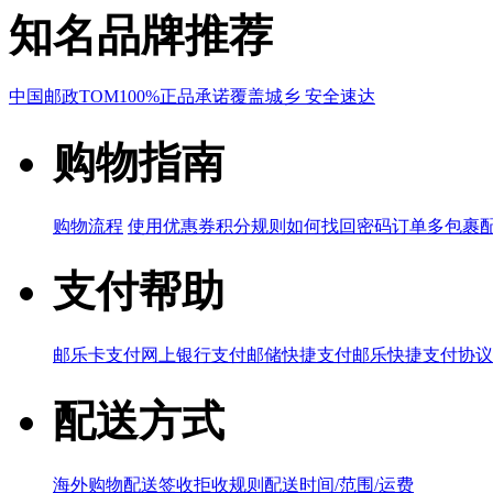
知名品牌推荐
中国邮政
TOM
100%正品承诺
覆盖城乡 安全速达
购物指南
购物流程
使用优惠券
积分规则
如何找回密码
订单多包裹
支付帮助
邮乐卡支付
网上银行支付
邮储快捷支付
邮乐快捷支付协议
配送方式
海外购物配送
签收拒收规则
配送时间/范围/运费