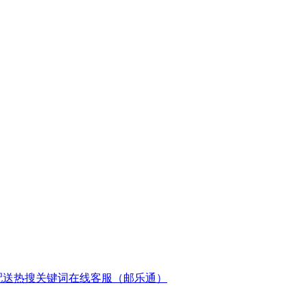
配送
热搜关键词
在线客服（邮乐通）