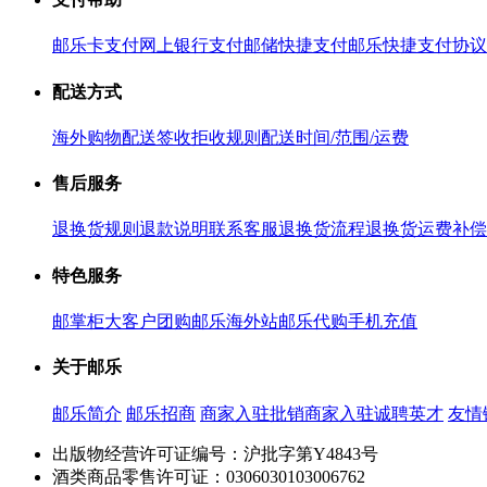
邮乐卡支付
网上银行支付
邮储快捷支付
邮乐快捷支付协议
配送方式
海外购物配送
签收拒收规则
配送时间/范围/运费
售后服务
退换货规则
退款说明
联系客服
退换货流程
退换货运费补偿
特色服务
邮掌柜
大客户团购
邮乐海外站
邮乐代购
手机充值
关于邮乐
邮乐简介
邮乐招商
商家入驻
批销商家入驻
诚聘英才
友情
出版物经营许可证编号：沪批字第Y4843号
酒类商品零售许可证：0306030103006762