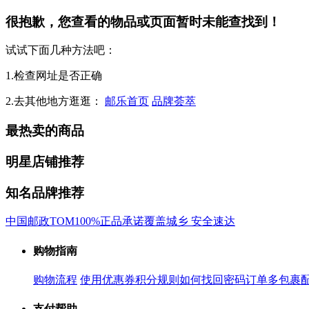
很抱歉，您查看的物品或页面暂时未能查找到！
试试下面几种方法吧：
1.检查网址是否正确
2.去其他地方逛逛：
邮乐首页
品牌荟萃
最热卖的商品
明星店铺推荐
知名品牌推荐
中国邮政
TOM
100%正品承诺
覆盖城乡 安全速达
购物指南
购物流程
使用优惠券
积分规则
如何找回密码
订单多包裹
支付帮助