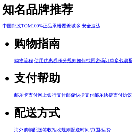
知名品牌推荐
中国邮政
TOM
100%正品承诺
覆盖城乡 安全速达
购物指南
购物流程
使用优惠券
积分规则
如何找回密码
订单多包裹
支付帮助
邮乐卡支付
网上银行支付
邮储快捷支付
邮乐快捷支付协议
配送方式
海外购物配送
签收拒收规则
配送时间/范围/运费