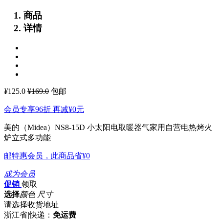
商品
详情
¥
125.0
¥169.0
包邮
会员专享96折 再减
¥0
元
美的（Midea）NS8-15D 小太阳电取暖器气家用自营电热烤火
炉立式多功能
邮特惠会员，此商品省
¥0
成为会员
促销
领取
选择
颜色 尺寸
请选择收货地址
浙江省
|
快递：
免运费