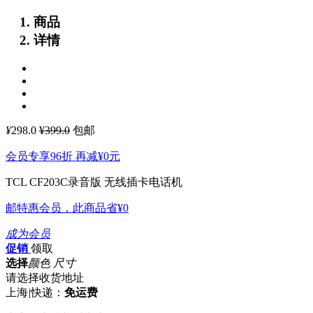
商品
详情
¥
298.0
¥399.0
包邮
会员专享96折 再减
¥0
元
TCL CF203C录音版 无线插卡电话机
邮特惠会员，此商品省
¥0
成为会员
促销
领取
选择
颜色 尺寸
请选择收货地址
上海
|
快递：
免运费