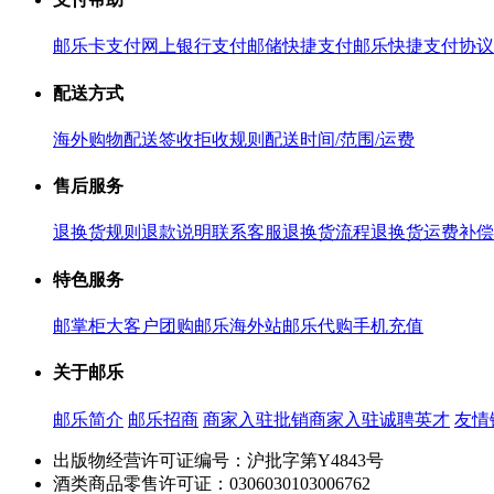
邮乐卡支付
网上银行支付
邮储快捷支付
邮乐快捷支付协议
配送方式
海外购物配送
签收拒收规则
配送时间/范围/运费
售后服务
退换货规则
退款说明
联系客服
退换货流程
退换货运费补偿
特色服务
邮掌柜
大客户团购
邮乐海外站
邮乐代购
手机充值
关于邮乐
邮乐简介
邮乐招商
商家入驻
批销商家入驻
诚聘英才
友情
出版物经营许可证编号：沪批字第Y4843号
酒类商品零售许可证：0306030103006762