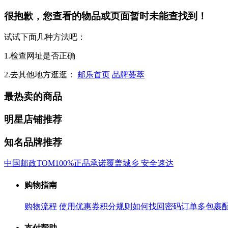
很抱歉，您查看的物品或页面暂时未能查找到！
试试下面几种方法吧：
1.检查网址是否正确
2.去其他地方逛逛：
邮乐首页
品牌荟萃
最热卖的商品
明星店铺推荐
知名品牌推荐
中国邮政
TOM
100%正品承诺
覆盖城乡 安全速达
购物指南
购物流程
使用优惠券
积分规则
如何找回密码
订单多包裹
支付帮助