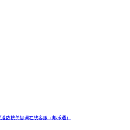
配送
热搜关键词
在线客服（邮乐通）