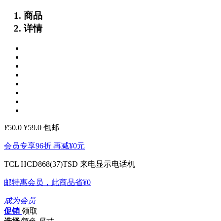
商品
详情
¥
50.0
¥59.0
包邮
会员专享96折 再减
¥0
元
TCL HCD868(37)TSD 来电显示电话机
邮特惠会员，此商品省
¥0
成为会员
促销
领取