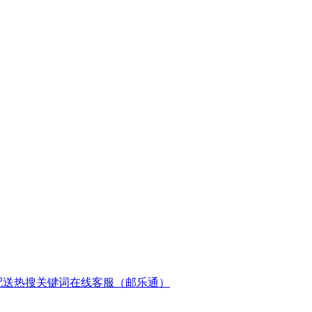
配送
热搜关键词
在线客服（邮乐通）