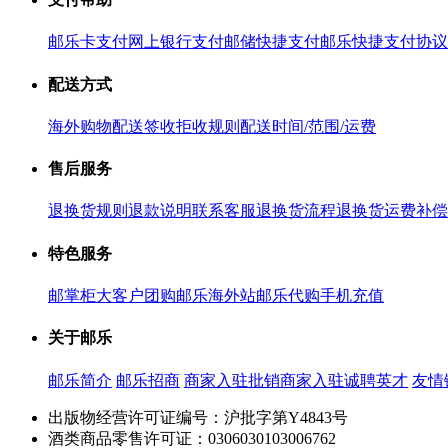
邮乐卡支付
网上银行支付
邮储快捷支付
邮乐快捷支付协议
配送方式
海外购物配送
签收拒收规则
配送时间/范围/运费
售后服务
退换货规则
退款说明
联系客服
退换货流程
退换货运费补偿
特色服务
邮掌柜
大客户团购
邮乐海外站
邮乐代购
手机充值
关于邮乐
邮乐简介
邮乐招商
商家入驻
批销商家入驻
诚聘英才
友情
出版物经营许可证编号：沪批字第Y4843号
酒类商品零售许可证：0306030103006762