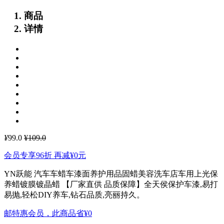
商品
详情
¥
99.0
¥109.0
会员专享96折 再减
¥0
元
YN跃能 汽车车蜡车漆面养护用品固蜡美容洗车店车用上光保
养蜡镀膜镀晶蜡
【厂家直供 品质保障】全天侯保护车漆,易打
易抛,轻松DIY养车,钻石品质,亮丽持久。
邮特惠会员，此商品省
¥0