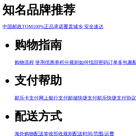
知名品牌推荐
中国邮政
TOM
100%正品承诺
覆盖城乡 安全速达
购物指南
购物流程
使用优惠券
积分规则
如何找回密码
订单多包裹
支付帮助
邮乐卡支付
网上银行支付
邮储快捷支付
邮乐快捷支付协议
配送方式
海外购物配送
签收拒收规则
配送时间/范围/运费