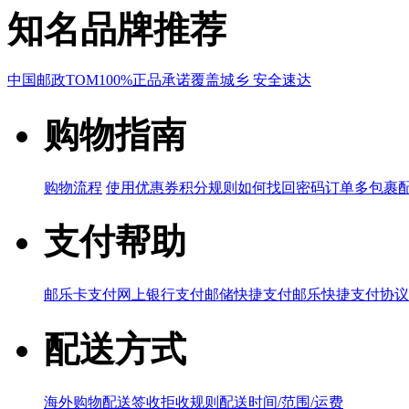
知名品牌推荐
中国邮政
TOM
100%正品承诺
覆盖城乡 安全速达
购物指南
购物流程
使用优惠券
积分规则
如何找回密码
订单多包裹
支付帮助
邮乐卡支付
网上银行支付
邮储快捷支付
邮乐快捷支付协议
配送方式
海外购物配送
签收拒收规则
配送时间/范围/运费