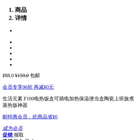
商品
详情
¥
88.0
¥159.0
包邮
会员专享96折 再减
¥0
元
生活元素 F100电热饭盒可插电加热保温便当盒陶瓷上班族煮
蒸热饭神器
邮特惠会员，此商品省
¥0
成为会员
促销
领取