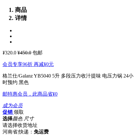
商品
详情
¥
320.0
¥450.0
包邮
会员专享96折 再减
¥0
元
格兰仕/Galanz YB5040 5升 多段压力收汁提味 电压力锅 24小
时预约 黑色
邮特惠会员，此商品省
¥0
成为会员
促销
领取
选择
颜色 尺寸
请选择收货地址
河南省
|
快递：
免运费