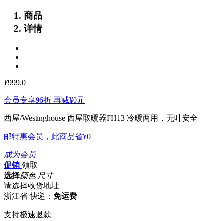
商品
详情
¥
999.0
会员专享96折 再减
¥0
元
西屋/Westinghouse 西屋取暖器FH13
冷暖两用，无叶安全
邮特惠会员，此商品省
¥0
成为会员
促销
领取
选择
颜色 尺寸
请选择收货地址
浙江省
|
快递：
免运费
支持极速退款