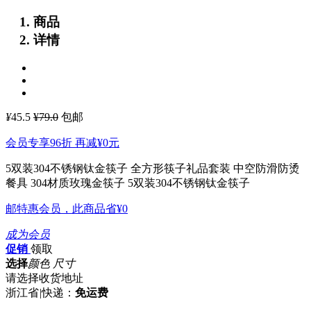
商品
详情
¥
45.5
¥79.0
包邮
会员专享96折 再减
¥0
元
5双装304不锈钢钛金筷子 全方形筷子礼品套装 中空防滑防烫
餐具 304材质玫瑰金筷子
5双装304不锈钢钛金筷子
邮特惠会员，此商品省
¥0
成为会员
促销
领取
选择
颜色 尺寸
请选择收货地址
浙江省
|
快递：
免运费