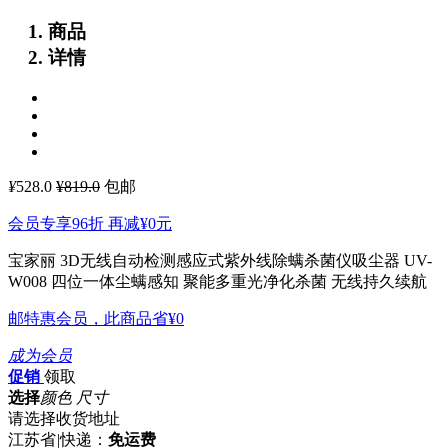
商品
详情
¥
528.0
¥819.0
包邮
会员专享96折 再减
¥0
元
宝家丽 3D无线自动检测感应式紫外线除螨杀菌仪吸尘器 UV-
W008
四位一体尘螨感知 聚能多重光净化杀菌 无线持久续航
邮特惠会员，此商品省
¥0
成为会员
促销
领取
选择
颜色 尺寸
请选择收货地址
江苏省
|
快递：
免运费