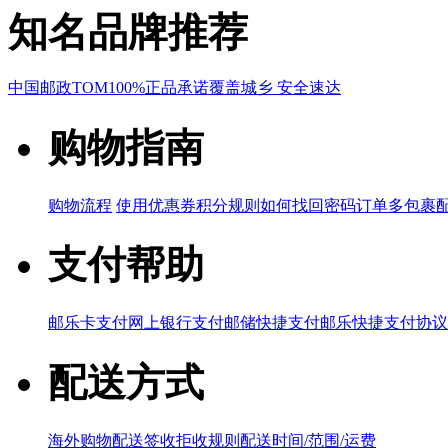
知名品牌推荐
中国邮政
TOM
100%正品承诺
覆盖城乡 安全速达
购物指南
购物流程
使用优惠券
积分规则
如何找回密码
订单多包裹
支付帮助
邮乐卡支付
网上银行支付
邮储快捷支付
邮乐快捷支付协议
配送方式
海外购物配送
签收拒收规则
配送时间/范围/运费